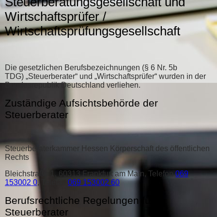
Steuerberatungsgesellschaft und
Wirtschaftsprüfer /
Wirtschaftsprüfungsgesellschaft
Die gesetzlichen Berufsbezeichnungen (§ 6 Nr. 5b
TDG) „Steuerberater“ und „Wirtschaftsprüfer“ wurden in der
Bundesrepublik Deutschland verliehen.
Zuständige Aufsichtsbehörde der
Steuerberater
Steuerberaterkammer Hessen Körperschaft des öffentlichen
Rechts
Bleichstraße 1, 60313 Frankfurt am Main, Telefon
069
153002 0
, Telefax
069 153002 60
Berufsrechtliche Regelungen für
Steuerberater