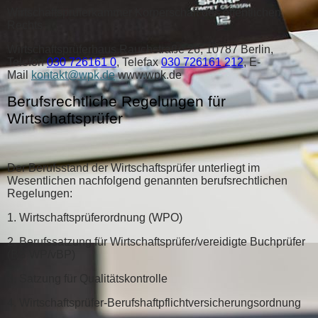
Wirtschaftsprüferkammer Körperschaft des öffentlichen
Rechts
Wirtschaftsprüferhaus Rauchstraße 26, 10787 Berlin,
Telefon
030 726161 0
, Telefax
030 726161 212
, E-
Mail
kontakt@wpk.de
www.wpk.de
Berufsrechtliche Regelungen für
Wirtschaftsprüfer
Der Berufsstand der Wirtschaftsprüfer unterliegt im
Wesentlichen nachfolgend genannten berufsrechtlichen
Regelungen:
1. Wirtschaftsprüferordnung (WPO)
2. Berufssatzung für Wirtschaftsprüfer/vereidigte Buchprüfer
(BS WP/vBP)
3. Satzung für Qualitätskontrolle
4. Wirtschaftsprüfer-Berufshaftpflichtversicherungsordnung