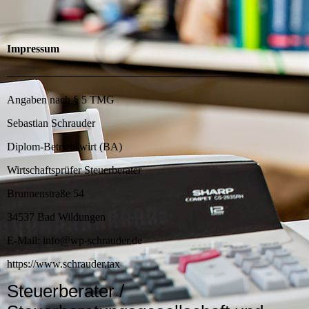
Impressum
Angaben nach § 5 TMG
Sebastian Schrauder
Diplom-Betriebswirt (BA)
Wirtschaftsprüfer Steuerberater
Brunnenstraße 54
34537 Bad Wildungen
E-Mail: info@wp-schrauder.de
https://www.schrauder.tax
Steuerberater /