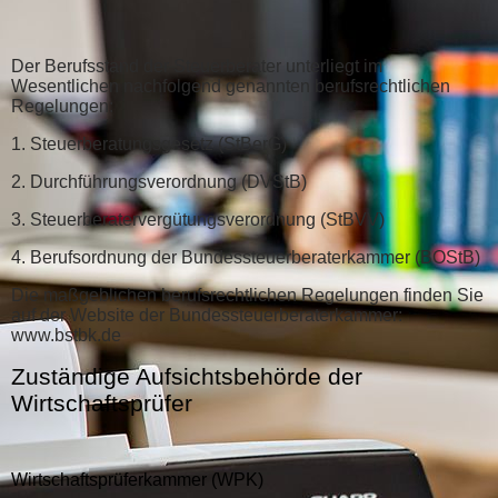
Der Berufsstand der Steuerberater unterliegt im
Wesentlichen nachfolgend genannten berufsrechtlichen
Regelungen:
1. Steuerberatungsgesetz (StBerG)
2. Durchführungsverordnung (DVStB)
3. Steuerberatervergütungsverordnung (StBVV)
4. Berufsordnung der Bundessteuerberaterkammer (BOStB)
Die maßgeblichen berufsrechtlichen Regelungen finden Sie
auf der Website der Bundessteuerberaterkammer:
www.bstbk.de
Zuständige Aufsichtsbehörde der
Wirtschaftsprüfer
Wirtschaftsprüferkammer (WPK)