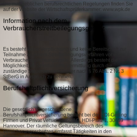
Die maßgeblichen berufsrechtlichen Regelungen finden Sie
auf der Website der Wirtschaftsprüferkammer: www.wpk.de
Information nach dem
Verbraucherstreitbeilegungsgesetz
Es besteht keine Verpflichtung und keine Bereitschaft zur
Teilnahme an einem Streitbeilegungsverfahren vor einer
Verbraucherschlichtungsstelle. Allerdings besteht die
Möglichkeit, im Streitfall eine Vermittlung durch die
zuständige Steuerberaterkammer nach § 76 Abs. 2 Nr. 3
StBerG in Anspruch zu nehmen.
Berufshaftpflichtversicherung
Die gesetzlich vorgeschriebene
Berufshaftpflichtversicherung besteht bei der HDI-Gerling
Firmen und Privat Versicherung AG, HDI-Platz 1, 30659
Hannover. Der räumliche Geltungsbereich des
Versicherungsschutzes umfasst Tätigkeiten in den
Mitgliedsländern der Europäischen Union.